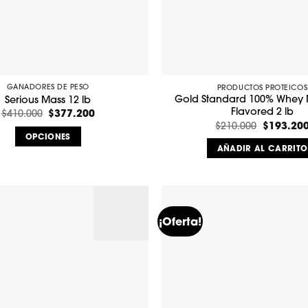
en
en
la
la
página
página
de
de
producto
producto
GANADORES DE PESO
PRODUCTOS PROTEICOS
Gold Standard 100% Whey N
Serious Mass 12 lb
Flavored 2 lb
El
$
377.200
El
$
410.000
precio
precio
El
$
193.20
$
210.000
original
actual
precio
OPCIONES
era:
es:
original
AÑADIR AL CARRITO
$410.000.
$377.200.
Este
era:
$210.000.
producto
tiene
múltiples
variantes.
¡Oferta!
Las
opciones
se
pueden
elegir