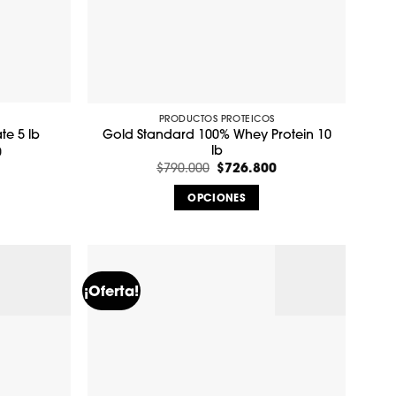
en
la
página
de
producto
PRODUCTOS PROTEICOS
Gold Standard 100% Whey Protein 10
te 5 lb
lb
0
El
precio
El
$
726.800
El
$
790.000
actual
precio
precio
es:
original
actual
OPCIONES
$495.880.
era:
es:
$790.000.
$726.800.
Este
producto
tiene
múltiples
.
¡Oferta!
variantes.
Las
opciones
se
pueden