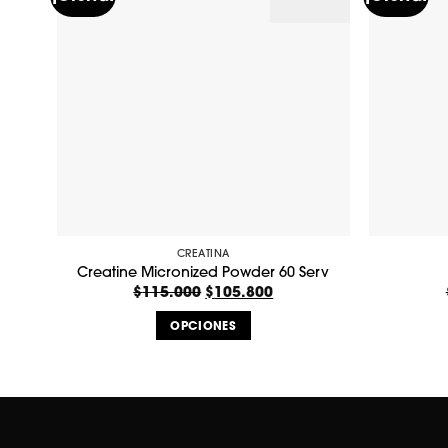
CREATINA
Creatine Micronized Powder 60 Serv
$
115.000
El
$
105.800
El
precio
precio
original
actual
OPCIONES
era:
es:
$115.000.
$105.800.
Este
producto
tiene
múltiples
variantes.