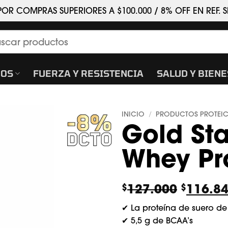
POR COMPRAS SUPERIORES A $100.000 / 8% OFF EN REF.
car
COS
FUERZA Y RESISTENCIA
SALUD Y BIEN
INICIO
PRODUCTOS PROTEI
/
Gold St
Whey Pro
El
127.000
116.8
$
$
precio
✔ La proteína de suero d
origina
✔ 5,5 g de BCAA’s
era: