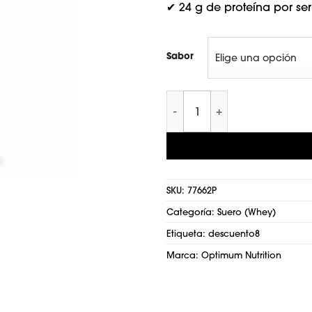
✔ 24 g de proteína por ser
$127.0
Sabor
Gold Standard 100% Whey Pr
SKU:
77662P
Categoría:
Suero (Whey)
Etiqueta:
descuento8
Marca:
Optimum Nutrition