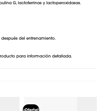
lina G, lactoferrinas y lactoperoxidasas.
 después del entrenamiento.
 producto para información detallada.
¡Oferta!
¡Ofer