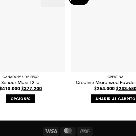
GANADORES DE PESO
CREATINA
Serious Mass 12 lb
Creatine Micronized Powder
$
410.000
El
$
377.200
El
$
254.000
El
$
233.68
precio
precio
precio
original
actual
original
OPCIONES
AÑADIR AL CARRITO
era:
es:
era:
$410.000.
$377.200.
$254.000.
Este
producto
tiene
múltiples
Visa
MasterCard
Cash
variantes.