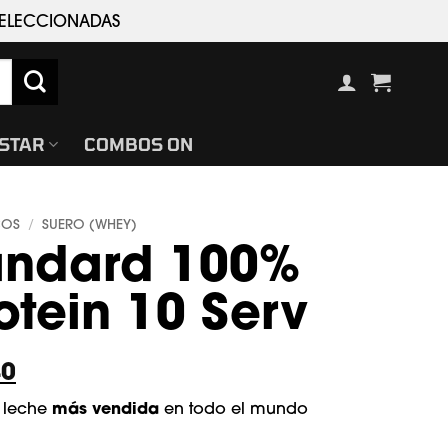
 SELECCIONADAS
ESTAR
COMBOS ON
COS
SUERO (WHEY)
/
andard 100%
tein 10 Serv
El
40
precio
más vendida
e leche
en todo el mundo
l
actual
es: