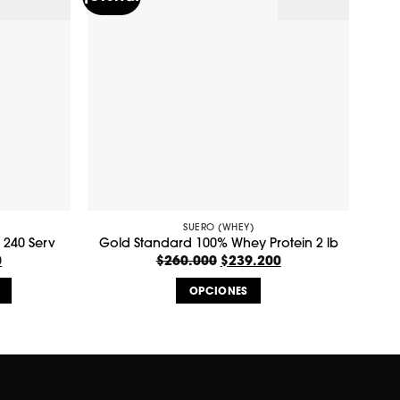
SUERO (WHEY)
Go
 240 Serv
Gold Standard 100% Whey Protein 2 lb
0
El
$
260.000
El
$
239.200
El
precio
precio
precio
actual
original
actual
OPCIONES
es:
era:
es:
$233.680.
$260.000.
$239.200.
Este
producto
tiene
múltiples
variantes.