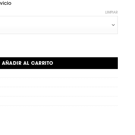
vicio
00.
$116.840.
LIMPIAR
otein 10 Serv cantidad
AÑADIR AL CARRITO