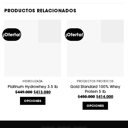
PRODUCTOS RELACIONADOS
¡Oferta!
¡Oferta!
HIDROLIZADA
PRODUCTOS PROTEICOS
Gold Standard 100% Whey
Platinum Hydrowhey 3.5 lb
Protein 5 lb
El
El
$
449.000
$
413.080
precio
precio
El
El
$
450.000
$
414.000
original
actual
precio
precio
OPCIONES
era:
es:
original
actual
OPCIONES
$449.000.
$413.080.
era:
es:
Este
$450.000.
$414.00
Este
producto
producto
tiene
tiene
múltiples