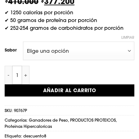
El
El
410.000
377.200
$
$
precio
precio
✔ 1250 calorías por porción
original
actual
✔ 50 gramos de proteína por porción
era:
es:
✔ 252-254 gramos de carbohidratos por porción
$410.000.
$377.200.
LIMPIAR
Sabor
Serious Mass 12 lb cantidad
AÑADIR AL CARRITO
SKU:
90767P
Categorías:
Ganadores de Peso
,
PRODUCTOS PROTEICOS
,
Proteinas Hipercaloricas
Etiqueta:
descuento8