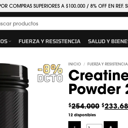
POR COMPRAS SUPERIORES A $100.000 / 8% OFF EN REF.
car
COS
FUERZA Y RESISTENCIA
SALUD Y BIEN
INICIO
FUERZA Y RESISTENCIA
/
Creatin
Powder 
El
254.000
233.6
$
$
precio
12 disponibles
origina
era: