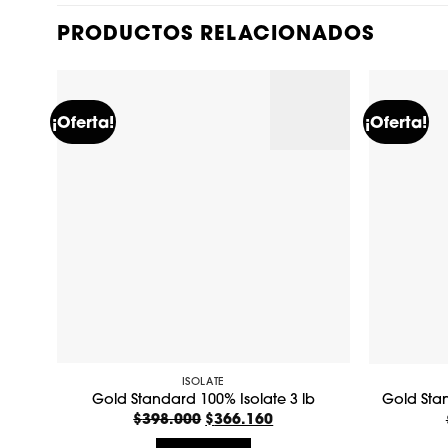
PRODUCTOS RELACIONADOS
¡Oferta!
¡Oferta!
ISOLATE
Gold Standard 100% Isolate 3 lb
Gold Sta
$
398.000
El
$
366.160
El
precio
precio
original
actual