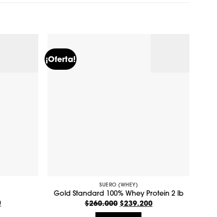
¡Oferta!
¡Ofer
SUERO (WHEY)
Gold Standard 100% Whey Protein 2 lb
0
El
$
260.000
El
$
239.200
El
precio
precio
precio
actual
original
actual