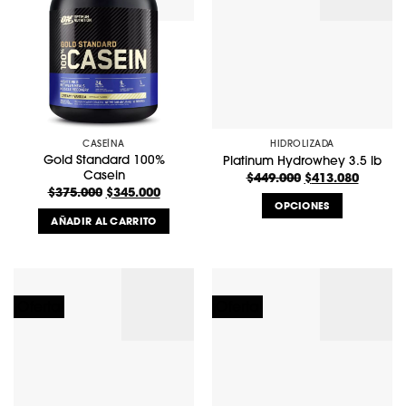
CASEÍNA
HIDROLIZADA
Gold Standard 100%
Platinum Hydrowhey 3.5 lb
Casein
El
El
$
449.000
$
413.080
precio
precio
El
El
$
375.000
$
345.000
original
actual
precio
precio
OPCIONES
era:
es:
original
actual
AÑADIR AL CARRITO
$449.000.
$413.08
era:
es:
Este
$375.000.
$345.000.
producto
tiene
múltiples
variantes.
¡Oferta!
¡Oferta!
Las
opciones
se
pueden
elegir